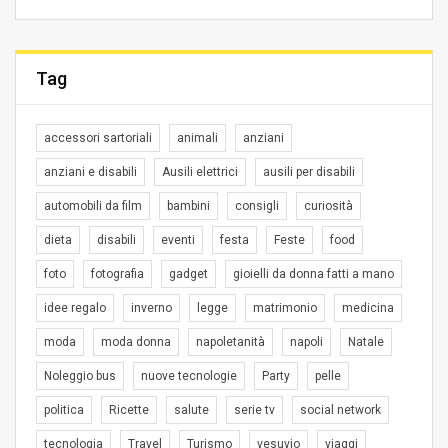
Tag
accessori sartoriali
animali
anziani
anziani e disabili
Ausili elettrici
ausili per disabili
automobili da film
bambini
consigli
curiosità
dieta
disabili
eventi
festa
Feste
food
foto
fotografia
gadget
gioielli da donna fatti a mano
idee regalo
inverno
legge
matrimonio
medicina
moda
moda donna
napoletanità
napoli
Natale
Noleggio bus
nuove tecnologie
Party
pelle
politica
Ricette
salute
serie tv
social network
tecnologia
Travel
Turismo
vesuvio
viaggi