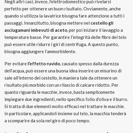
Negli altri casi, invece, l’elettrodomestico può rivelarsi
perfetto per ottenere un buon risultato. Ovviamente, anche
quando si utilizza la lavatrice bisogna fare attenzione a tutti i
passaggi.
Innanzitutto, bisogna mettere nel
cestello gli
asciugamani imbevuti di aceto
, per poi iniziare il lavaggio a
temperature basse. Per garantire l’integrità delle fibre del telo
può essere utile ridurre i giri di centrifuga. A questo punto,
bisogna aggiungere l’ammorbidente.
Per evitare
l’effetto ruvido
, causato spesso dalla durezza
dell’acqua, può essere una buona idea inserire un misurino di
sale all’interno del cestello, in maniera tale da ottenere un
risultato più morbido con un rilascio di calcare ridotto.
Per
quanto riguarda le macchie, invece, basta semplicemente
impiegare due ingredienti, nello specifico l’olio d’oliva e il burro.
Si tratta di due elementi molto efficaci nel trattare le macchie.
In particolare, applicandoli insieme sul telo, la macchia tenderà
a scomparire da sola nel giro di poco tempo.