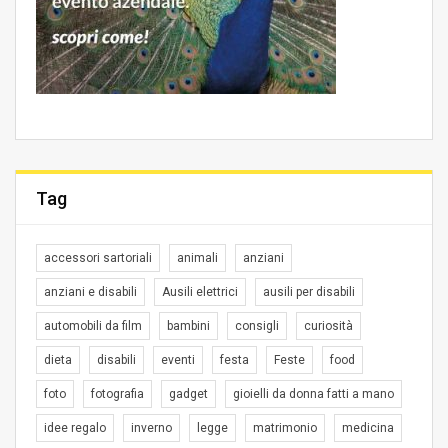
Tag
accessori sartoriali
animali
anziani
anziani e disabili
Ausili elettrici
ausili per disabili
automobili da film
bambini
consigli
curiosità
dieta
disabili
eventi
festa
Feste
food
foto
fotografia
gadget
gioielli da donna fatti a mano
idee regalo
inverno
legge
matrimonio
medicina