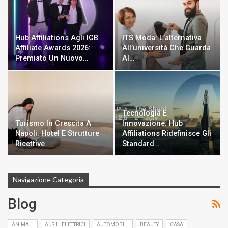
Hub Affiliations Agli IGB
ITS Moda: L’alternativa
Affiliate Awards 2026:
All’università Che Guarda
Premiato Un Nuovo…
Al…
Tecnologia E
Turismo In Crescita A
Innovazione: Hub
Napoli: Hotel E Strutture
Affiliations Ridefinisce Gli
Ricettive
Standard…
Navigazione Categoria
Blog
ANIMALI
AUSILI ELETTRICI
AUTOMOBILI
BEAUTY
CASA