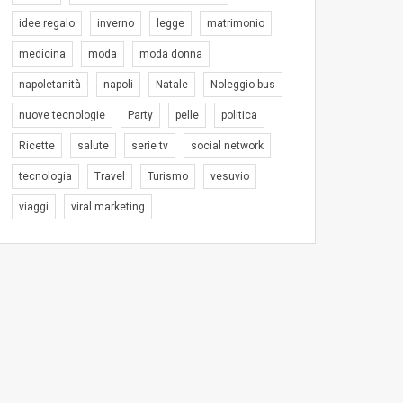
idee regalo
inverno
legge
matrimonio
medicina
moda
moda donna
napoletanità
napoli
Natale
Noleggio bus
nuove tecnologie
Party
pelle
politica
Ricette
salute
serie tv
social network
tecnologia
Travel
Turismo
vesuvio
viaggi
viral marketing