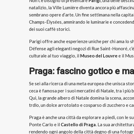
Non c’è bisogno di presentare
Parigi
, una delle desti
natalizio, la Ville Lumière diventa ancora più affascin
sembrano opere d’arte. Un fine settimana nella capita
Champs-Élysées, ammirando le luminarie e concedendo
dei suoi caffè storici.
Parigi offre anche esperienze uniche per chi ama lo sho
Défense agli eleganti negozi di Rue Saint-Honoré, c’è 
culturale al tuo viaggio, il
Museo del Louvre
e il Mus
Praga: fascino gotico e ma
Se sei alla ricerca di una meta europea che unisca sto
ceca è famosa per i suoi mercatini di Natale, tra i più 
Qui, la grande albero di Natale domina la scena, acco
trdlo, un dolce arrotolato e cosparso di zucchero e ca
Praga è anche una città da esplorare a piedi, con le 
Ponte Carlo e il
Castello di Praga
. La sua architettur
rendendo ogni angolo della città degno di una fotograf