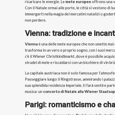
ricaricare le energie. Le
mete europee
offrono una va
Con il Natale ormai alle porte, le città si vestono di l
immergerti nella magia dei mercatini natalizi o godert
non perdere.
Vienna: tradizione e incant
Vienna
è una delle mete europee che non smette mai di 
trasforma in un vero e proprio sogno, con i suoi mercat
c’è il Wiener Christkindlmarkt, dove è possibile acquis
strudel di mele e riscaldarsi con un bicchiere di vin brû
La capitale austriaca non è solo famosa per l’atmosfe
Passeggiare lungo il Ringstrasse, ammirando i palazzi s
sua splendida residenza imperiale, ti farà sentire parte
musica: un
concerto di Natale alla Wiener Staatso
Parigi: romanticismo e char