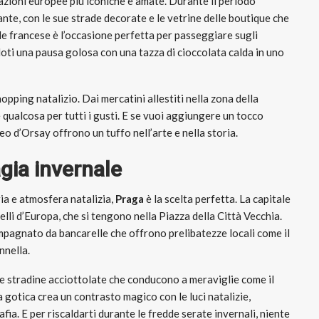
nazioni europee più iconiche e amate. Durante il periodo
ante, con le sue strade decorate e le vetrine delle boutique che
le francese è l’occasione perfetta per passeggiare sugli
ti una pausa golosa con una tazza di cioccolata calda in uno
pping natalizio. Dai mercatini allestiti nella zona della
qualcosa per tutti i gusti. E se vuoi aggiungere un tocco
eo d’Orsay offrono un tuffo nell’arte e nella storia.
gia invernale
ria e atmosfera natalizia,
Praga
è la scelta perfetta. La capitale
belli d’Europa, che si tengono nella Piazza della Città Vecchia.
mpagnato da bancarelle che offrono prelibatezze locali come il
nnella.
sue stradine acciottolate che conducono a meraviglie come il
a gotica crea un contrasto magico con le luci natalizie,
ia. E per riscaldarti durante le fredde serate invernali, niente