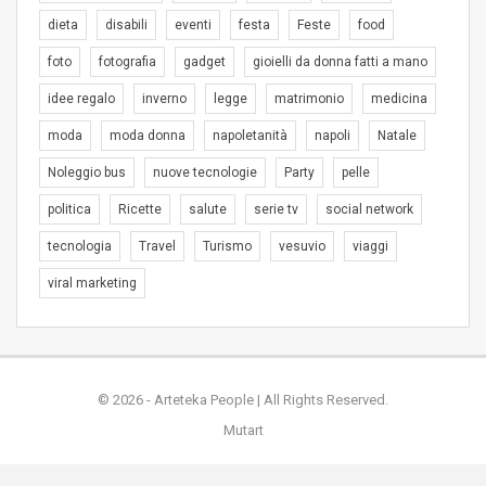
dieta
disabili
eventi
festa
Feste
food
foto
fotografia
gadget
gioielli da donna fatti a mano
idee regalo
inverno
legge
matrimonio
medicina
moda
moda donna
napoletanità
napoli
Natale
Noleggio bus
nuove tecnologie
Party
pelle
politica
Ricette
salute
serie tv
social network
tecnologia
Travel
Turismo
vesuvio
viaggi
viral marketing
© 2026 - Arteteka People | All Rights Reserved.
Mutart